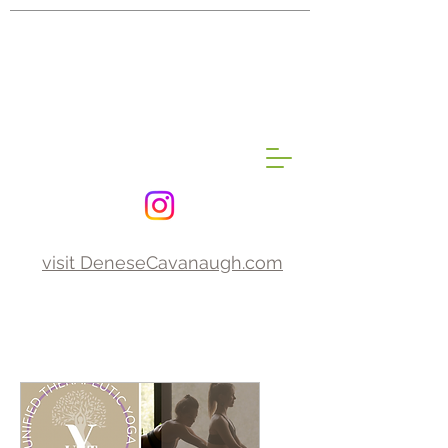
INTEGRAL POSTURAL
ALIGNMENT
THERAPEUTIC YOGA
By
Denese Cavanaugh C-IAYT
visit DeneseCavanaugh.com