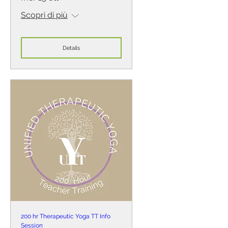
Scopri di più
Details
200 hr Therapeutic Yoga TT Info
Session