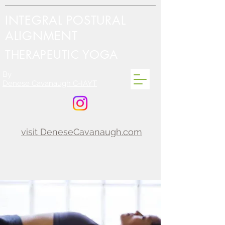
INTEGRAL POSTURAL
ALIGNMENT
THERAPEUTIC YOGA
By
Denese Cavanaugh C-IAYT
visit DeneseCavanaugh.com