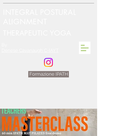
INTEGRAL POSTURAL
ALIGNMENT
THERAPEUTIC YOGA
By
Denese Cavanaugh C-IAYT
Formazione IPATH