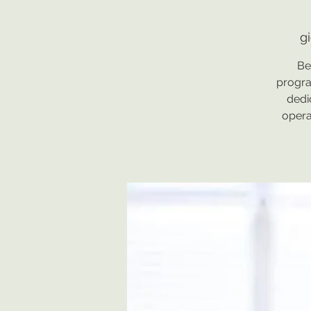
g
Be
progra
dedi
operat