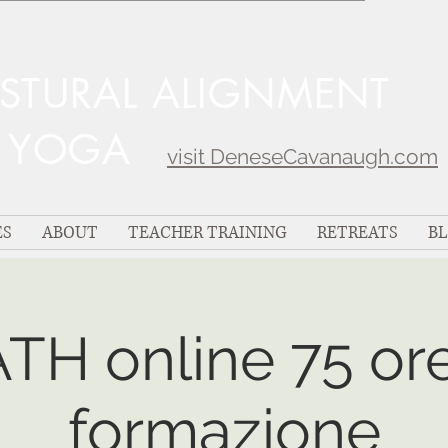
OSTURAL ALIGNMENT
C YOGA
visit DeneseCavanaugh.com
ES
ABOUT
TEACHER TRAINING
RETREATS
B
ATH online 75 ore
formazione