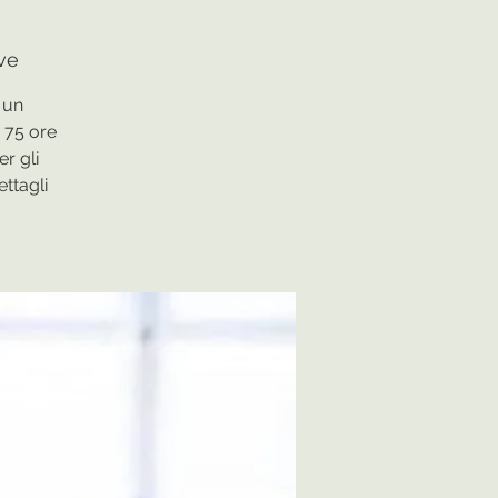
ve
 un
 75 ore
r gli
ettagli