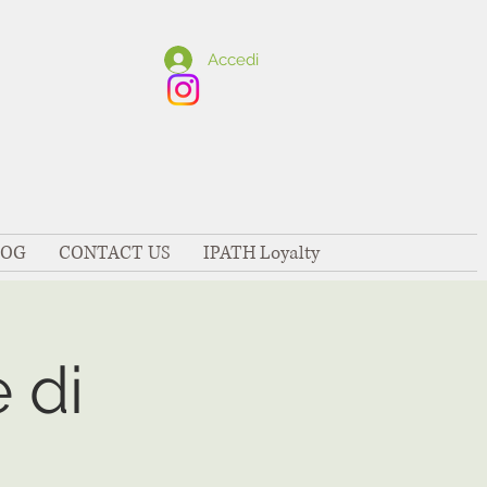
Accedi
LOG
CONTACT US
IPATH Loyalty
 di