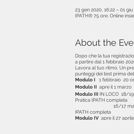
23 gen 2020, 16:22 – 01 giu
IPATH® 75 ore. Online ins
About the Eve
Dopo che la tua registrazio
a partire dal 1 febbraio 20
Lavora al tuo ritmo. Un pr
punteggi dei test prima de
Modulo I
1 febbraio 20 o
Modulo II
apre il 1 marzo 
Modulo III
IN LOCO 18/19 a
Pratica IPATH completa
16/17 maggio 20 ore m
IPATH completa
Modulo IV
apre il 27 aprile
certificazione