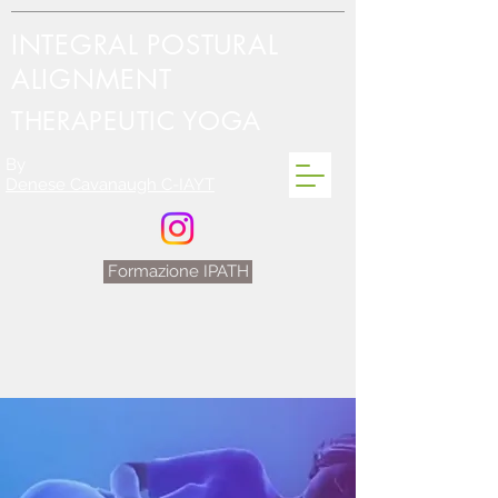
INTEGRAL POSTURAL
ALIGNMENT
THERAPEUTIC YOGA
By
Denese Cavanaugh C-IAYT
Formazione IPATH