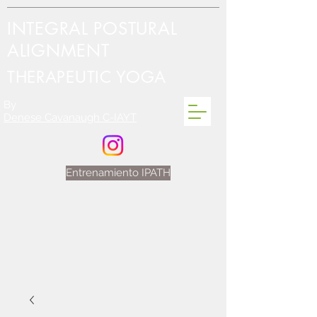
INTEGRAL POSTURAL
ALIGNMENT
THERAPEUTIC YOGA
By
Denese Cavanaugh C-IAYT
Entrenamiento IPATH