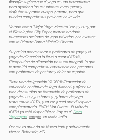
filosofía sugiere que el yoga es una herramienta
para ayudar a los estudiantes a recuperar y
disfrutar su propio cuerpo y mente, para que
puedan compartir sus pasiones en la vida.
Votado como "Mejor Yoga
Maestra "2014 y 2015 por
el Washington City Paper, incluso ha dado
numerosas sesiones de yoga privadas y en eventos
con la Primera Dama Michelle Obama.
Su pasión por asesorar a profesores de yoga y el
yoga de alineación la llevó a crear IPATH®,
(Terapéutica de alineación postural integral), lo que
le permitió compartir su experiencia con personas
con problemas de postura y dolor de espalda.
Tiene una designación YACEP® (Proveedor de
educación continua de Yoga Alliance) y ofrece un
plan de estudios de formación de profesores de
yoga de 200 y 300 horas y 75 horas de yoga
restaurativo IPATH, y en 2019 creó una disciplina
complementaria, IPATH Mat Pilates.
El Método
IPATH ya está disponible en Itay en el
Deva
Yogamynd
colegio
en Milán Italia,
Denese es oriundo de Nueva York y actualmente
vive en Bethesda, MD.