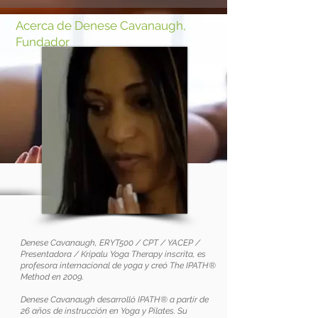
Acerca de Denese Cavanaugh,
Fundador
Denese Cavanaugh, ERYT500 / CPT / YACEP /
Presentadora / Kripalu Yoga Therapy inscrita, es
profesora internacional de yoga y creó The IPATH®
Method en 2009.
Denese Cavanaugh desarrolló IPATH® a partir de
26 años de instrucción en Yoga y Pilates. Su